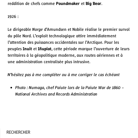
reddition de chefs comme
Poundmaker
et
Big Bear
.
1926 :
Le dirigeable
Norge
d’Amundsen et Nobile réalise le premier survol
du pôle Nord. L’exploit technologique attire immédiatement
l’attention des puissances occidentales sur l’Arctique. Pour les
peuples
Inuit
et
Iñupiat
, cette période marque l’ouverture de leurs
territoires à la géopolitique moderne, aux routes aériennes et à
une administration centralisée plus intrusive.
N’hésitez pas à me compléter ou à me corriger le cas échéant
Photo :
Numaga, chef Paiute lors de la Paiute War de 1860 –
National Archives and Records Administration
RECHERCHER