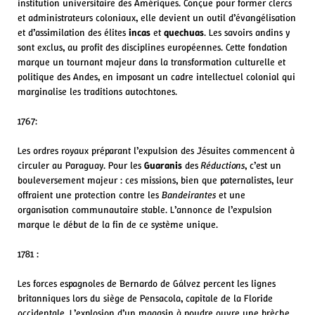
institution universitaire des Amériques. Conçue pour former clercs
et administrateurs coloniaux, elle devient un outil d’évangélisation
et d’assimilation des élites
incas
et
quechuas
. Les savoirs andins y
sont exclus, au profit des disciplines européennes. Cette fondation
marque un tournant majeur dans la transformation culturelle et
politique des Andes, en imposant un cadre intellectuel colonial qui
marginalise les traditions autochtones.
1767:
Les ordres royaux préparant l’expulsion des Jésuites commencent à
circuler au Paraguay. Pour les
Guaranis
des
Réductions
, c’est un
bouleversement majeur : ces missions, bien que paternalistes, leur
offraient une protection contre les
Bandeirantes
et une
organisation communautaire stable. L’annonce de l’expulsion
marque le début de la fin de ce système unique.
1781 :
Les forces espagnoles de Bernardo de Gálvez percent les lignes
britanniques lors du siège de Pensacola, capitale de la Floride
occidentale. L’explosion d’un magasin à poudre ouvre une brèche