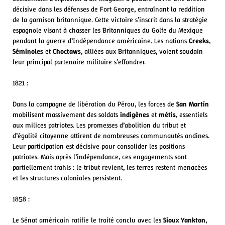
décisive dans les défenses de Fort George, entraînant la reddition
de la garnison britannique. Cette victoire s’inscrit dans la stratégie
espagnole visant à chasser les Britanniques du Golfe du Mexique
pendant la guerre d’Indépendance américaine. Les nations
Creeks
,
Séminoles
et
Choctaws
, alliées aux Britanniques, voient soudain
leur principal partenaire militaire s’effondrer.
1821 :
Dans la campagne de libération du Pérou, les forces de
San Martín
mobilisent massivement des soldats
indigènes
et
métis
, essentiels
aux milices patriotes. Les promesses d’abolition du tribut et
d’égalité citoyenne attirent de nombreuses communautés andines.
Leur participation est décisive pour consolider les positions
patriotes. Mais après l’indépendance, ces engagements sont
partiellement trahis : le tribut revient, les terres restent menacées
et les structures coloniales persistent.
1858 :
Le Sénat américain ratifie le traité conclu avec les
Sioux Yankton
,