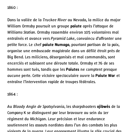
1860 :
Dans la vallée de la
Truckee River
au Nevada, la milice du major
William Ormsby poursuit un groupe
paiute
après l’attaque de
Williams Station
. Ormsby rassemble environ 105 volontaires mal
entraînés et avance vers
Pyramid Lake
, convaincu d’affronter une
petite force. Le chef
paiute
Numaga
, pourtant partisan de la paix,
organise une embuscade magistrale dans un défilé étroit près de
Big Bend. Les miliciens, désorganisés et mal commandés, sont
encerclés et subissent une déroute totale. Ormsby et 76 de ses
hommes sont tués, tandis que les
Paiutes
ne comptent presque
aucune perte. Cette victoire spectaculaire ouvre la
Paiute War
et
entraîne l’intervention rapide de troupes fédérales.
1864 :
Au
Bloody Angle de Spotsylvania
, les sharpshooters
ojibwés
de la
Company K se distinguent par leur bravoure au sein du 1er
régiment du Michigan. Leur précision et leur endurance
soutiennent les assauts nordistes dans l’un des combats les plus
violents de la guerre. Leur engagement illustre le rôle crucial des