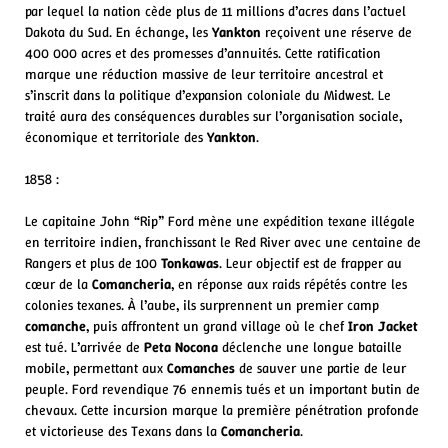
par lequel la nation cède plus de 11 millions d’acres dans l’actuel
Dakota du Sud. En échange, les
Yankton
reçoivent une réserve de
400 000 acres et des promesses d’annuités. Cette ratification
marque une réduction massive de leur territoire ancestral et
s’inscrit dans la politique d’expansion coloniale du Midwest. Le
traité aura des conséquences durables sur l’organisation sociale,
économique et territoriale des
Yankton
.
1858 :
Le capitaine John “Rip” Ford mène une expédition texane illégale
en territoire indien, franchissant le Red River avec une centaine de
Rangers et plus de 100
Tonkawas
. Leur objectif est de frapper au
cœur de la
Comancheria
, en réponse aux raids répétés contre les
colonies texanes. À l’aube, ils surprennent un premier camp
comanche
, puis affrontent un grand village où le chef
Iron Jacket
est tué. L’arrivée de
Peta Nocona
déclenche une longue bataille
mobile, permettant aux
Comanches
de sauver une partie de leur
peuple. Ford revendique 76 ennemis tués et un important butin de
chevaux. Cette incursion marque la première pénétration profonde
et victorieuse des Texans dans la
Comancheria
.