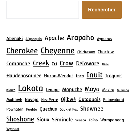
Rechercher
Arapaho
Apache
Abenaki
Aymaras
Algonquin
Cheyenne
Cherokee
Choctaw
Chickasaw
Creek
Crow
Delaware
Comanche
Cri
Déné
Inuit
Haudenosaunee
Iroquois
Huron‑Wendat
Inca
Lakota
Maya
Mapuche
Lenape
Mexica
Kiowa
Mi’kmaq
Ojibwé
Outaouais
Mohawk
Navajo
Nez Percé
Potawatomi
Shawnee
Quechua
Powhatan
Pueblo
Sauk et Fox
Shoshone
Sioux
Séminole
Wampanoag
Taïno
Sénéca
Wyandot