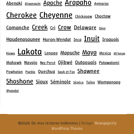
Arapaho
Apache
Abenaki
Aymaras
Algonquin
Cheyenne
Cherokee
Choctaw
Chickasaw
Creek
Crow
Delaware
Comanche
Cri
Déné
Inuit
Haudenosaunee
Iroquois
Huron‑Wendat
Inca
Lakota
Maya
Mapuche
Lenape
Mexica
Kiowa
Mi’kmaq
Ojibwé
Outaouais
Mohawk
Navajo
Potawatomi
Nez Percé
Shawnee
Quechua
Powhatan
Pueblo
Sauk et Fox
Shoshone
Sioux
Séminole
Wampanoag
Taïno
Sénéca
Wyandot
©2026 De mes lectures indiennes
| Design:
Newspaperly
WordPress Theme