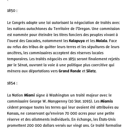
1850 :
Le Congrès adopte une loi autorisant la négociation de traités avec
les nations autochtones du Territoire de l’Oregon. Une commission
est nommée pour éteindre les titres fonciers des peuples vivant à
l’ouest des Cascades, notamment les
Kalapuya
et les
Molala
. Face
au refus des tribus de quitter leurs terres et les sépultures de leurs
ancêtres, les commissaires acceptent des réserves locales
temporaires. Les traités négociés en 1851 seront finalement rejetés
par le Sénat, ouvrant la voie à une politique plus coercitive qui
mènera aux déportations vers
Grand Ronde
et
Siletz
.
1854 :
La Nation
Miami
signe à Washington un traité majeur avec le
commissaire George W. Manypenny (10 Stat. 1093). Les
Miamis
cèdent presque toutes les terres qui leur avaient été attribuées au
Kansas, ne conservant qu’environ 70 000 acres pour une petite
réserve et des allotments individuels. En échange, les États‑Unis
promettent 200 000 dollars versés sur vingt ans. Ce traité formalise