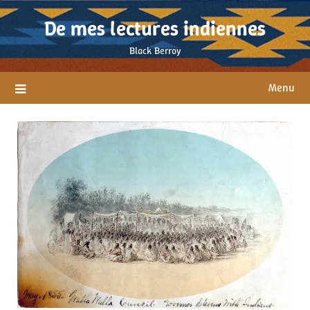
Skip
De mes lectures indiennes
to
content
Black Berroy
Menu