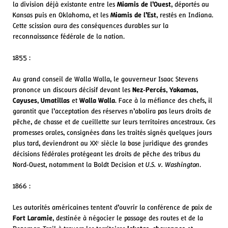
la division déjà existante entre les
Miamis de l’Ouest
, déportés au
Kansas puis en Oklahoma, et les
Miamis de l’Est
, restés en Indiana.
Cette scission aura des conséquences durables sur la
reconnaissance fédérale de la nation.
1855 :
Au grand conseil de Walla Walla, le gouverneur Isaac Stevens
prononce un discours décisif devant les
Nez‑Percés
,
Yakamas
,
Cayuses
,
Umatillas
et
Walla Walla
. Face à la méfiance des chefs, il
garantit que l’acceptation des réserves n’abolira pas leurs droits de
pêche, de chasse et de cueillette sur leurs territoires ancestraux. Ces
promesses orales, consignées dans les traités signés quelques jours
plus tard, deviendront au XXᵉ siècle la base juridique des grandes
décisions fédérales protégeant les droits de pêche des tribus du
Nord‑Ouest, notamment la Boldt Decision et
U.S. v. Washington
.
1866 :
Les autorités américaines tentent d’ouvrir la conférence de paix de
Fort Laramie
, destinée à négocier le passage des routes et de la