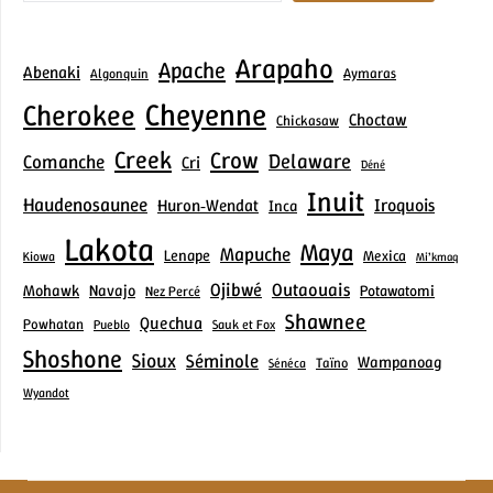
Arapaho
Apache
Abenaki
Aymaras
Algonquin
Cheyenne
Cherokee
Choctaw
Chickasaw
Creek
Crow
Delaware
Comanche
Cri
Déné
Inuit
Haudenosaunee
Iroquois
Huron‑Wendat
Inca
Lakota
Maya
Mapuche
Lenape
Mexica
Kiowa
Mi’kmaq
Ojibwé
Outaouais
Mohawk
Navajo
Potawatomi
Nez Percé
Shawnee
Quechua
Powhatan
Pueblo
Sauk et Fox
Shoshone
Sioux
Séminole
Wampanoag
Taïno
Sénéca
Wyandot