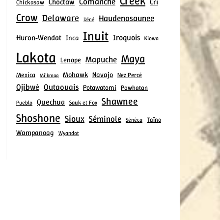
Creek
Comanche
Choctaw
Cri
Chickasaw
Crow
Delaware
Haudenosaunee
Déné
Inuit
Iroquois
Huron‑Wendat
Inca
Kiowa
Lakota
Maya
Mapuche
Lenape
Mohawk
Navajo
Mexica
Nez Percé
Mi’kmaq
Ojibwé
Outaouais
Potawatomi
Powhatan
Shawnee
Quechua
Pueblo
Sauk et Fox
Shoshone
Sioux
Séminole
Taïno
Sénéca
Wampanoag
Wyandot