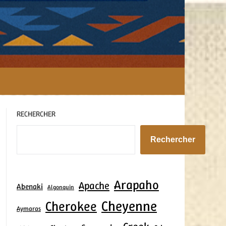
RECHERCHER
Rechercher
Arapaho
Apache
Abenaki
Algonquin
Cheyenne
Cherokee
Aymaras