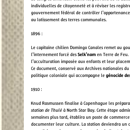
individuelles de citoyenneté et à réviser les regist
gouvernement fédéral de contrôler l’appartenance tr
au lotissement des terres communales.
1896 :
Le capitaine chilien Domingo Canales remet au go
l’internement forcé des
Selk’nam
en Terre de Feu. I
l’acculturation imposée aux enfants et leur placeme
Ce document, conservé aux Archives nationales du Ch
politique coloniale qui accompagne le
génocide de
1910 :
Knud Rasmussen finalise à Copenhague les préparatif
station de Thulé
à North Star Bay. Cette étape admin
semaines plus tard, établira un poste de commerce 
documenter leur culture. La station deviendra un c