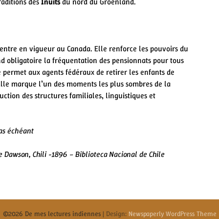
raditions des
Inuits
du nord du Groenland.
entre en vigueur au Canada. Elle renforce les pouvoirs du
d obligatoire la fréquentation des pensionnats pour tous
e permet aux agents fédéraux de retirer les enfants de
 Elle marque l’un des moments les plus sombres de la
ction des structures familiales, linguistiques et
cas échéant
e Dawson, Chili -1896 –
Biblioteca Nacional de Chile
©2026 De mes lectures indiennes
| Design:
Newspaperly WordPress Theme