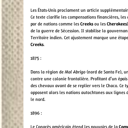
Les États‑Unis proclament un article supplémentair
Ce texte clarifie les compensations financières, le
par de nations comme les
Creeks
ou les
Cherokees
de la guerre de Sécession. Il stabilise la gouvernanc
Territoire indien. Cet ajustement marque une étape c
Creeks
.
1875 :
Dans la région de
Mal Abrigo
(nord de Santa Fe), u
contre une colonie frontalière. Profitant d’un épais 
des chevaux avant de se replier vers le Chaco. Ce typ
opposent alors les nations autochtones aux lignes 
le nord.
1896 :
Le Congrès américain étend les pouvoirs de la
Comm