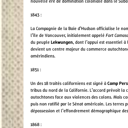
nouvelle ère de domination coloniale dans le Suba
1843 :
La Compagnie de la Baie d’Hudson officialise le n
l’île de Vancouver, initialement appelé
Fort Camos
du peuple
Lekwungen
, dont l’appui est essentiel à
devient un centre majeur du commerce autochtone d
amérindiens.
1851 :
Un des 18 traités californiens est signé à
Camp Persi
tribus du nord de la Californie. L’accord prévoit la
autochtones face aux violences des colons. Mais com
puis non ratifié par le Sénat américain. Les terres 
dépossession et l’effondrement démographique des
1868 :