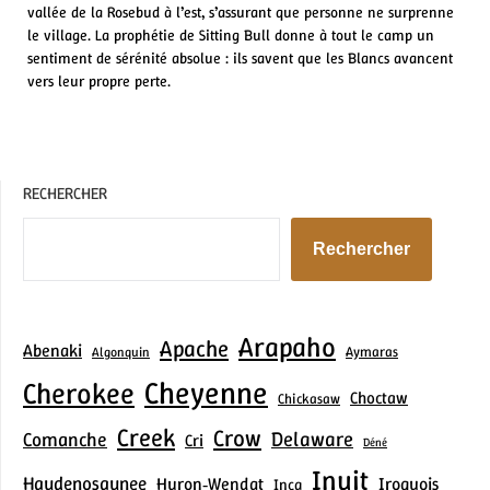
vallée de la Rosebud à l’est, s’assurant que personne ne surprenne
le village. La prophétie de Sitting Bull donne à tout le camp un
sentiment de sérénité absolue : ils savent que les Blancs avancent
vers leur propre perte.
RECHERCHER
Rechercher
Arapaho
Apache
Abenaki
Aymaras
Algonquin
Cheyenne
Cherokee
Choctaw
Chickasaw
Creek
Crow
Delaware
Comanche
Cri
Déné
Inuit
Haudenosaunee
Iroquois
Huron‑Wendat
Inca