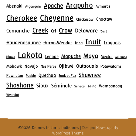
Arapaho
Apache
Abenaki
Aymaras
Algonquin
Cheyenne
Cherokee
Choctaw
Chickasaw
Creek
Crow
Delaware
Comanche
Cri
Déné
Inuit
Haudenosaunee
Iroquois
Huron‑Wendat
Inca
Lakota
Maya
Mapuche
Lenape
Mexica
Kiowa
Mi’kmaq
Ojibwé
Outaouais
Mohawk
Navajo
Potawatomi
Nez Percé
Shawnee
Quechua
Powhatan
Pueblo
Sauk et Fox
Shoshone
Sioux
Séminole
Wampanoag
Taïno
Sénéca
Wyandot
©2026 De mes lectures indiennes
| Design:
Newspaperly
WordPress Theme