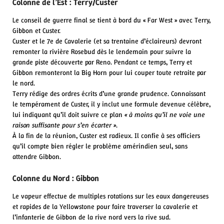
Colonne de l’Est : Terry/Custer
Le conseil de guerre final se tient à bord du « Far West » avec Terry,
Gibbon et Custer.
Custer et le 7e de Cavalerie (et sa trentaine d’éclaireurs) devront
remonter la rivière Rosebud dès le lendemain pour suivre la
grande piste découverte par Reno. Pendant ce temps, Terry et
Gibbon remonteront la Big Horn pour lui couper toute retraite par
le nord.
Terry rédige des ordres écrits d’une grande prudence. Connaissant
le tempérament de Custer, il y inclut une formule devenue célèbre,
lui indiquant qu’il doit suivre ce plan
« à moins qu’il ne voie une
raison suffisante pour s’en écarter »
.
À la fin de la réunion, Custer est radieux. Il confie à ses officiers
qu’il compte bien régler le problème amérindien seul, sans
attendre Gibbon.
Colonne du Nord : Gibbon
Le vapeur effectue de multiples rotations sur les eaux dangereuses
et rapides de la Yellowstone pour faire traverser la cavalerie et
l’infanterie de Gibbon de la rive nord vers la rive sud.