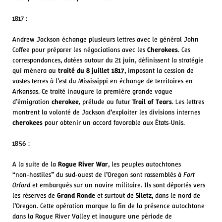
1817 :
Andrew Jackson échange plusieurs lettres avec le général John
Coffee pour préparer les négociations avec les
Cherokees
. Ces
correspondances, datées autour du 21 juin, définissent la stratégie
qui mènera au
traité du 8 juillet 1817
, imposant la cession de
vastes terres à l’est du Mississippi en échange de territoires en
Arkansas. Ce traité inaugure la première grande vague
d’émigration
cherokee
, prélude au futur
Trail of Tears
. Les lettres
montrent la volonté de Jackson d’exploiter les divisions internes
cherokees
pour obtenir un accord favorable aux États‑Unis.
1856 :
A la suite de la
Rogue River War
, les peuples autochtones
“non‑hostiles” du sud‑ouest de l’Oregon sont rassemblés à
Fort
Orford
et embarqués sur un navire militaire. Ils sont déportés vers
les réserves de
Grand Ronde
et surtout de
Siletz
, dans le nord de
l’Oregon. Cette opération marque la fin de la présence autochtone
dans la Rogue River Valley et inaugure une période de