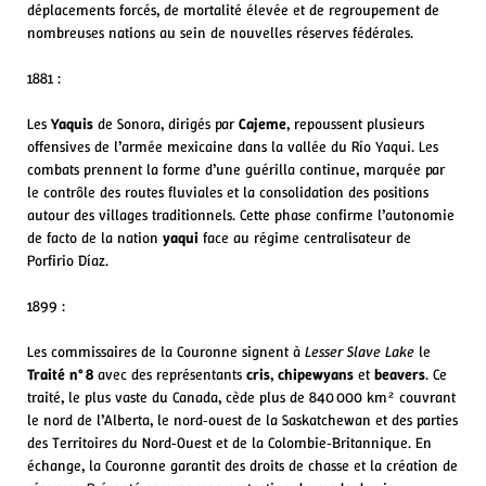
déplacements forcés, de mortalité élevée et de regroupement de
nombreuses nations au sein de nouvelles réserves fédérales.
1881 :
Les
Yaquis
de Sonora, dirigés par
Cajeme
, repoussent plusieurs
offensives de l’armée mexicaine dans la vallée du Río Yaqui. Les
combats prennent la forme d’une guérilla continue, marquée par
le contrôle des routes fluviales et la consolidation des positions
autour des villages traditionnels. Cette phase confirme l’autonomie
de facto de la nation
yaqui
face au régime centralisateur de
Porfirio Díaz.
1899 :
Les commissaires de la Couronne signent à
Lesser Slave Lake
le
Traité n°
8
avec des représentants
cris
,
chipewyans
et
beavers
. Ce
traité, le plus vaste du Canada, cède plus de 840 000 km² couvrant
le nord de l’Alberta, le nord‑ouest de la Saskatchewan et des parties
des Territoires du Nord‑Ouest et de la Colombie‑Britannique. En
échange, la Couronne garantit des droits de chasse et la création de