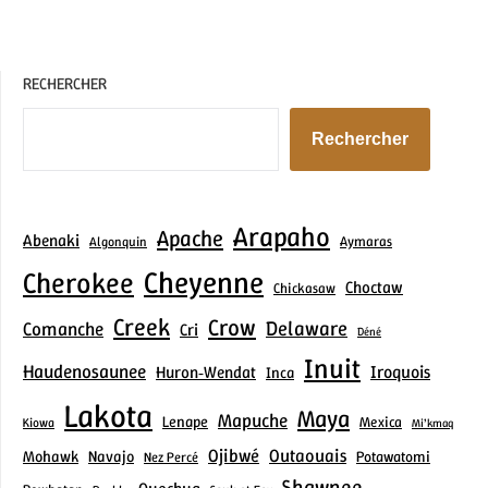
RECHERCHER
Rechercher
Arapaho
Apache
Abenaki
Aymaras
Algonquin
Cheyenne
Cherokee
Choctaw
Chickasaw
Creek
Crow
Delaware
Comanche
Cri
Déné
Inuit
Haudenosaunee
Iroquois
Huron‑Wendat
Inca
Lakota
Maya
Mapuche
Lenape
Mexica
Kiowa
Mi’kmaq
Ojibwé
Outaouais
Mohawk
Navajo
Potawatomi
Nez Percé
Shawnee