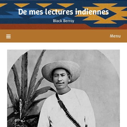
Skip
De mes lectures indiennes
to
content
Black Berroy
Menu