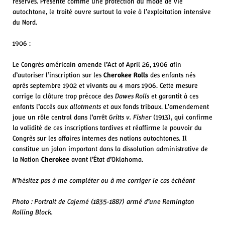
réserves. Présenté comme une protection du mode de vie
autochtone, le traité ouvre surtout la voie à l’exploitation intensive
du Nord.
1906 :
Le Congrès américain amende l’Act of April 26, 1906 afin
d’autoriser l’inscription sur les
Cherokee Rolls
des enfants nés
après septembre 1902 et vivants au 4 mars 1906. Cette mesure
corrige la clôture trop précoce des
Dawes Rolls
et garantit à ces
enfants l’accès aux
allotments
et aux fonds tribaux. L’amendement
joue un rôle central dans l’arrêt
Gritts v. Fisher
(1913), qui confirme
la validité de ces inscriptions tardives et réaffirme le pouvoir du
Congrès sur les affaires internes des nations autochtones. Il
constitue un jalon important dans la dissolution administrative de
la Nation
Cherokee
avant l’État d’Oklahoma.
N’hésitez pas à me compléter ou à me corriger le cas échéant
Photo :
Portrait de Cajemé (1835-1887) armé d’une Remington
Rolling Block.