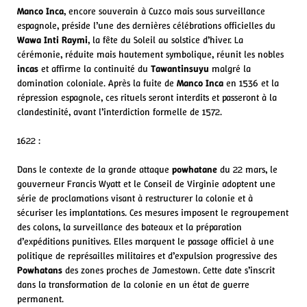
Manco Inca
, encore souverain à Cuzco mais sous surveillance
espagnole, préside l’une des dernières célébrations officielles du
Wawa Inti Raymi
, la fête du Soleil au solstice d’hiver. La
cérémonie, réduite mais hautement symbolique, réunit les nobles
incas
et affirme la continuité du
Tawantinsuyu
malgré la
domination coloniale. Après la fuite de
Manco Inca
en 1536 et la
répression espagnole, ces rituels seront interdits et passeront à la
clandestinité, avant l’interdiction formelle de 1572.
1622 :
Dans le contexte de la grande attaque
powhatane
du 22 mars, le
gouverneur Francis Wyatt et le Conseil de Virginie adoptent une
série de proclamations visant à restructurer la colonie et à
sécuriser les implantations. Ces mesures imposent le regroupement
des colons, la surveillance des bateaux et la préparation
d’expéditions punitives. Elles marquent le passage officiel à une
politique de représailles militaires et d’expulsion progressive des
Powhatans
des zones proches de Jamestown. Cette date s’inscrit
dans la transformation de la colonie en un état de guerre
permanent.