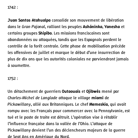
1742 :
Juan Santos Atahualpa
consolide son mouvement de libération
dans le
Gran Pajonal
, ralliant les peuples
Asháninka
,
Yanesha
et
certains groupes
Shipibo
. Les missions franciscaines sont
abandonnées ou attaquées, tandis que les Espagnols perdent le
contrôle de la forêt centrale. Cette phase de mobilisation précède
les offensives de juillet et marque le début d’une insurrection de
plus de dix ans que les autorités coloniales ne parviendront jamais
à soumettre.
1752 :
Un détachement de guerriers
Outaouais
et
Ojibwés
mené par
Charles‑Michel de Langlade
attaque le village
miami
de
Pickawillany
, allié aux Britanniques. Le chef
Memeskia
, qui avait
rompu avec les Français pour commercer avec la Pennsylvanie, est
tué et le poste de traite est détruit. L’opération vise à rétablir
l’influence française dans la vallée de l’Ohio. L’attaque de
Pickawillany devient l’un des déclencheurs majeurs de la guerre
de Sept Ans en Amérique du Nord.