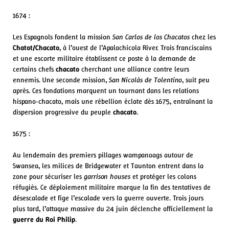
1674 :
Les Espagnols fondent la mission
San Carlos de los Chacatos
chez les
Chatot/Chacato
, à l’ouest de l’Apalachicola River. Trois franciscains
et une escorte militaire établissent ce poste à la demande de
certains chefs
chacato
cherchant une alliance contre leurs
ennemis. Une seconde mission,
San Nicolás de Tolentino
, suit peu
après. Ces fondations marquent un tournant dans les relations
hispano‑chacato, mais une rébellion éclate dès 1675, entraînant la
dispersion progressive du peuple
chacato
.
1675 :
Au lendemain des premiers pillages wampanoags autour de
Swansea, les milices de Bridgewater et Taunton entrent dans la
zone pour sécuriser les
garrison houses
et protéger les colons
réfugiés. Ce déploiement militaire marque la fin des tentatives de
désescalade et fige l’escalade vers la guerre ouverte. Trois jours
plus tard, l’attaque massive du 24 juin déclenche officiellement la
guerre du Roi Philip
.