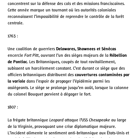
concentrent sur la défense des cols et des missions franciscaines.
Cette année marque un tournant où les autorités coloniales
reconnaissent l’impossibilité de reprendre le contrôle de la forêt
centrale.
1763 :
Une coalition de guerriers
Delawares, Shawnees et Sénécas
encercle
Fort Pitt
, ouvrant l’un des sièges majeurs de la
Rébellion
de Pontiac
. Les Britanniques, coupés de tout ravitaillement,
subissent un harcèlement constant. C’est durant ce siège que des
officiers britanniques distribuent des
couvertures contaminées par
la variole
dans l’espoir de propager l’épidémie parmi les
assiégeants. Le siège se prolonge jusqu’en août, lorsque la colonne
du colonel Bouquet parvient à dégager le fort.
1807 :
La frégate britannique
Leopard
attaque l’USS
Chesapeake
au large
de la Virginie, provoquant une crise diplomatique majeure.
L’incident alimente le sentiment anti‑britannique aux États‑Unis et