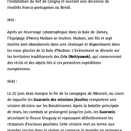
l’installation du fort de Coligny et ouvrant une décennie de
rivalités franco‑portugaises au Brésil.
1611 :
Après un hivernage catastrophique dans la baie de James,
l’équipage d’Henry Hudson se mutine. Hudson, son fils et sept
marins sont abandonnés dans une chaloupe et disparaissent dans
les eaux glacées de la baie d’Hudson. L’événement se déroule sur
les territoires traditionnels des
Cris (Nehiyawak)
, qui conserveront
des récits et des objets liés à ces premières expéditions
européennes.
1641 :
Le 22 juin 1641 marque la fin de la campagne de Mbororé, au cours
de laquelle les
Guaranis des missions jésuites
remportent une
victoire décisive sur les
Bandeirantes
. Après la bataille principale
de mars, les combats se prolongent jusqu’en juin, les
Guaranis
sécurisant le fleuve Uruguay et repoussant définitivement les
chasseurs d’esclaves paulistes. Cette victoire met un terme aux
grandes razzias dans la région et consacre la montée en puissance