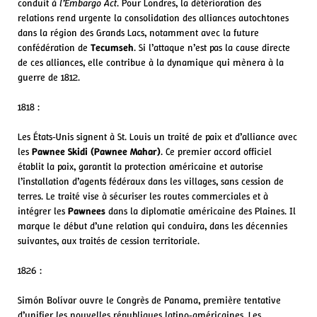
conduit à
l’Embargo Act
. Pour Londres, la détérioration des
relations rend urgente la consolidation des alliances autochtones
dans la région des Grands Lacs, notamment avec la future
confédération de
Tecumseh
. Si l’attaque n’est pas la cause directe
de ces alliances, elle contribue à la dynamique qui mènera à la
guerre de 1812.
1818 :
Les États‑Unis signent à St. Louis un traité de paix et d’alliance avec
les
Pawnee Skidi (Pawnee Mahar)
. Ce premier accord officiel
établit la paix, garantit la protection américaine et autorise
l’installation d’agents fédéraux dans les villages, sans cession de
terres. Le traité vise à sécuriser les routes commerciales et à
intégrer les
Pawnees
dans la diplomatie américaine des Plaines. Il
marque le début d’une relation qui conduira, dans les décennies
suivantes, aux traités de cession territoriale.
1826 :
Simón Bolívar ouvre le Congrès de Panama, première tentative
d’unifier les nouvelles républiques latino‑américaines. Les