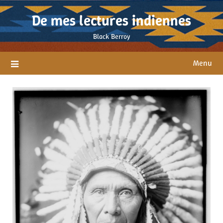
Skip
De mes lectures indiennes
to
content
Black Berroy
Menu