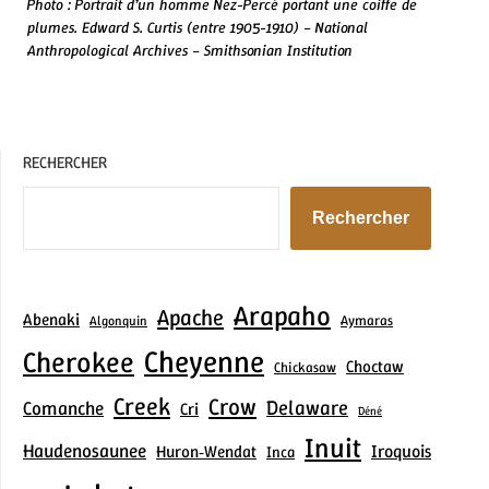
Photo :
Portrait d’un homme Nez-Percé portant une coiffe de
plumes. Edward S. Curtis (entre 1905-1910) – National
Anthropological Archives –
Smithsonian Institution
RECHERCHER
Rechercher
Arapaho
Apache
Abenaki
Aymaras
Algonquin
Cheyenne
Cherokee
Choctaw
Chickasaw
Creek
Crow
Delaware
Comanche
Cri
Déné
Inuit
Haudenosaunee
Iroquois
Huron‑Wendat
Inca