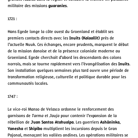
militaire des missions
guaranies
.
1721 :
Hans Egede longe la côte ouest du Groenland et établit ses
premiers contacts directs avec les
Inuits (Kalaallit)
près de
l’actuelle Nuuk. Ces échanges, encore prudents, marquent le début
de la mission danoise et de la présence coloniale moderne au
Groenland. Egede cherchait d’abord les descendants des colons
norrois, mais se tourne rapidement vers l’évangélisation des
Inuits
.
Son installation quelques semaines plus tard ouvre une période de
transformation religieuse, culturelle et politique durable pour les
communautés locales.
1747 :
Le vice‑roi Manso de Velasco ordonne le renforcement des
garnisons de
Tarma
et
Jauja
pour contenir l’expansion de la
rébellion de
Juan Santos Atahualpa
. Les guerriers
Asháninka
,
Yanesha
et
Shipibo
multiplient les incursions depuis le Gran
Pajonal, menaçant les vallées andines. Les opérations militaires se