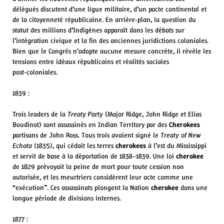
délégués discutent d’une ligue militaire, d’un pacte continental et
de la citoyenneté républicaine. En arrière‑plan, la question du
statut des millions d’Indigènes apparaît dans les débats sur
l’intégration civique et la fin des anciennes juridictions coloniales.
Bien que le Congrès n’adopte aucune mesure concrète, il révèle les
tensions entre idéaux républicains et réalités sociales
post‑coloniales.
1839 :
Trois leaders de la
Treaty Party
(Major Ridge, John Ridge et Elias
Boudinot) sont assassinés en Indian Territory par des
Cherokees
partisans de John Ross. Tous trois avaient signé le
Treaty of New
Echota
(1835), qui cédait les terres
cherokees
à l’est du Mississippi
et servit de base à la déportation de 1838–1839. Une loi
cherokee
de 1829 prévoyait la peine de mort pour toute cession non
autorisée, et les meurtriers considèrent leur acte comme une
“exécution”. Ces assassinats plongent la Nation
cherokee
dans une
longue période de divisions internes.
1877 :