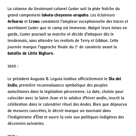
La colonne du lieutenant‑colonel Custer suit la piste fraîche du
grand campement
lakota‑cheyenne‑arapaho
. Les éclaireurs
Arikaras
et
Crows
constatent l’ampleur exceptionnelle des traces et
avertissent Custer que le camp est immense. Malgré leurs mises en
garde, Custer poursuit sa marche et décide d’attaquer dès le
lendemain, sans attendre les renforts de Terry et Gibbon. Cette
journée marque l’approche finale du 7ᵉ de cavalerie avant la
bataille de Little Bighorn
.
1920 :
Le président Augusto B. Leguía institue officiellement le
Día del
Indio
, première reconnaissance symbolique des peuples
autochtones dans la législation péruvienne. La date, choisie pour
coïncider avec la Saint‑Jean et le solstice d’hiver andin, inscrit la
célébration dans le calendrier rituel des Andes. Bien que dépourvu
de mesures concrètes, le décret marque un tournant dans
l’indigénisme d’État et ouvre la voie aux politiques indigènes des
décennies suivantes.
1921 :