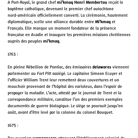
A Port‑Royal, le grand chef
mi’kmaq
Henri Membertou
reçoit le
baptême catholique, devenant le premier chef autochtone
nord‑américain officiellement converti. La cérémonie, hautement
diplomatique, scelle une alliance durable entre
Mi’kmaq
et
Français. Elle marque un moment fondateur de la présence
française en Acadie et inaugure les premières missions chrétiennes
auprès des peuples
mi’kmaq
.
1763 :
En pleine Rébellion de Pontiac, des émissaires
delawares
viennent
parlementer au
Fort Pitt
assiégé. Le capitaine Simeon Ecuyer et
l’officier William Trent leur remettent deux couvertures et un
mouchoir provenant de l’hôpital des varioleux, dans l’espoir de
propager la maladie. L’acte, attesté par le journal de Trent et la
correspondance militaire, constitue l’un des premiers exemples
documentés de guerre biologique. Le siège se poursuit jusqu’en
août, avant d’être levé par la colonne du colonel Bouquet.
1675 :
Des guerriers
wampanoags
attaquent l’établissement colonial de