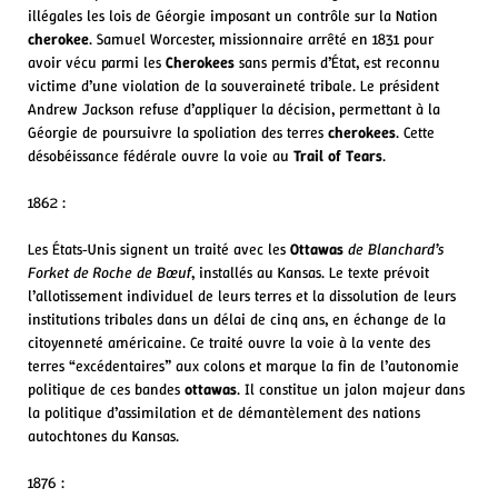
illégales les lois de Géorgie imposant un contrôle sur la Nation
cherokee
. Samuel Worcester, missionnaire arrêté en 1831 pour
avoir vécu parmi les
Cherokees
sans permis d’État, est reconnu
victime d’une violation de la souveraineté tribale. Le président
Andrew Jackson refuse d’appliquer la décision, permettant à la
Géorgie de poursuivre la spoliation des terres
cherokees
. Cette
désobéissance fédérale ouvre la voie au
Trail of Tears
.
1862 :
Les États‑Unis signent un traité avec les
Ottawas
de Blanchard’s
Fork
et de Roche de Bœuf
, installés au Kansas. Le texte prévoit
l’allotissement individuel de leurs terres et la dissolution de leurs
institutions tribales dans un délai de cinq ans, en échange de la
citoyenneté américaine. Ce traité ouvre la voie à la vente des
terres “excédentaires” aux colons et marque la fin de l’autonomie
politique de ces bandes
ottawas
. Il constitue un jalon majeur dans
la politique d’assimilation et de démantèlement des nations
autochtones du Kansas.
1876 :