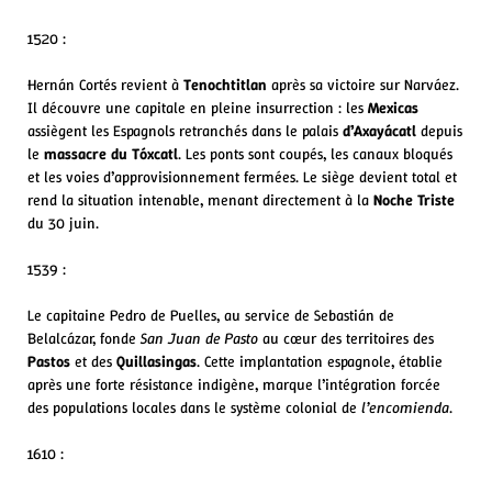
1520 :
Hernán Cortés revient à
Tenochtitlan
après sa victoire sur Narváez.
Il découvre une capitale en pleine insurrection : les
Mexicas
assiègent les Espagnols retranchés dans le palais
d’Axayácatl
depuis
le
massacre du Tóxcatl
. Les ponts sont coupés, les canaux bloqués
et les voies d’approvisionnement fermées. Le siège devient total et
rend la situation intenable, menant directement à la
Noche Triste
du 30 juin.
1539 :
Le capitaine Pedro de Puelles, au service de Sebastián de
Belalcázar, fonde
San Juan de Pasto
au cœur des territoires des
Pastos
et des
Quillasingas
. Cette implantation espagnole, établie
après une forte résistance indigène, marque l’intégration forcée
des populations locales dans le système colonial de
l’encomienda
.
1610 :