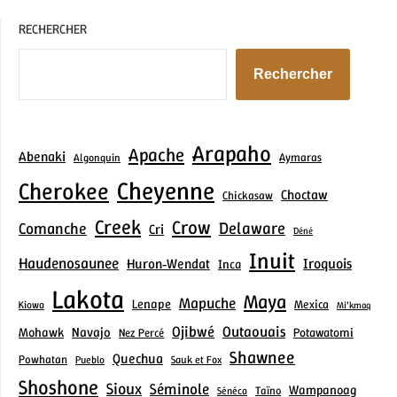
RECHERCHER
Rechercher
Arapaho
Apache
Abenaki
Aymaras
Algonquin
Cheyenne
Cherokee
Choctaw
Chickasaw
Creek
Crow
Delaware
Comanche
Cri
Déné
Inuit
Haudenosaunee
Iroquois
Huron‑Wendat
Inca
Lakota
Maya
Mapuche
Lenape
Mexica
Kiowa
Mi’kmaq
Ojibwé
Outaouais
Mohawk
Navajo
Potawatomi
Nez Percé
Shawnee
Quechua
Powhatan
Pueblo
Sauk et Fox
Shoshone
Sioux
Séminole
Wampanoag
Taïno
Sénéca