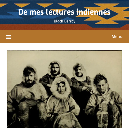
Skip
De mes lectures indiennes
to
content
Black Berroy
Menu