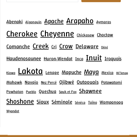
Arapaho
Apache
Abenaki
Aymaras
Algonquin
Cheyenne
Cherokee
Choctaw
Chickasaw
Creek
Crow
Delaware
Comanche
Cri
Déné
Inuit
Haudenosaunee
Iroquois
Huron‑Wendat
Inca
Lakota
Maya
Mapuche
Lenape
Mexica
Kiowa
Mi’kmaq
Ojibwé
Outaouais
Mohawk
Navajo
Potawatomi
Nez Percé
Shawnee
Quechua
Powhatan
Pueblo
Sauk et Fox
Shoshone
Sioux
Séminole
Wampanoag
Taïno
Sénéca
Wyandot