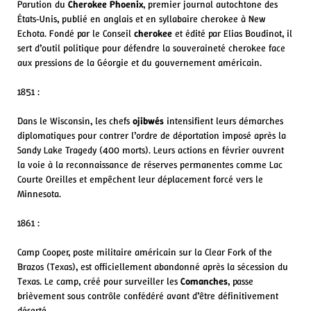
Parution du
Cherokee Phoenix
, premier journal autochtone des
États‑Unis, publié en anglais et en syllabaire cherokee à New
Echota. Fondé par le Conseil
cherokee
et édité par Elias Boudinot, il
sert d’outil politique pour défendre la souveraineté cherokee face
aux pressions de la Géorgie et du gouvernement américain.
1851 :
Dans le Wisconsin, les chefs
ojibwés
intensifient leurs démarches
diplomatiques pour contrer l’ordre de déportation imposé après la
Sandy Lake Tragedy (400 morts). Leurs actions en février ouvrent
la voie à la reconnaissance de réserves permanentes comme Lac
Courte Oreilles et empêchent leur déplacement forcé vers le
Minnesota.
1861 :
Camp Cooper, poste militaire américain sur la Clear Fork of the
Brazos (Texas), est officiellement abandonné après la sécession du
Texas. Le camp, créé pour surveiller les
Comanches
, passe
brièvement sous contrôle confédéré avant d’être définitivement
déserté.