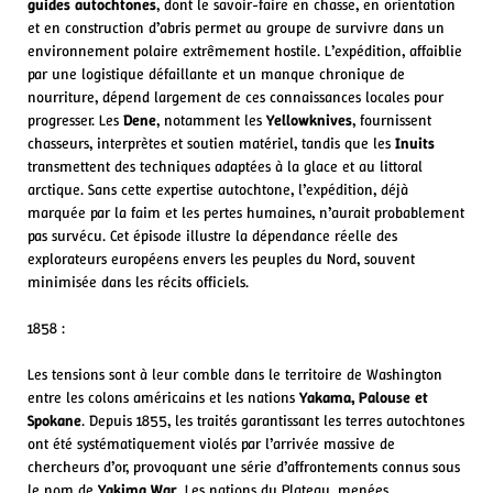
guides autochtones
, dont le savoir-faire en chasse, en orientation
et en construction d’abris permet au groupe de survivre dans un
environnement polaire extrêmement hostile. L’expédition, affaiblie
par une logistique défaillante et un manque chronique de
nourriture, dépend largement de ces connaissances locales pour
progresser. Les
Dene
, notamment les
Yellowknives
, fournissent
chasseurs, interprètes et soutien matériel, tandis que les
Inuits
transmettent des techniques adaptées à la glace et au littoral
arctique. Sans cette expertise autochtone, l’expédition, déjà
marquée par la faim et les pertes humaines, n’aurait probablement
pas survécu. Cet épisode illustre la dépendance réelle des
explorateurs européens envers les peuples du Nord, souvent
minimisée dans les récits officiels.
1858 :
Les tensions sont à leur comble dans le territoire de Washington
entre les colons américains et les nations
Yakama, Palouse et
Spokane
. Depuis 1855, les traités garantissant les terres autochtones
ont été systématiquement violés par l’arrivée massive de
chercheurs d’or, provoquant une série d’affrontements connus sous
le nom de
Yakima War
. Les nations du Plateau, menées