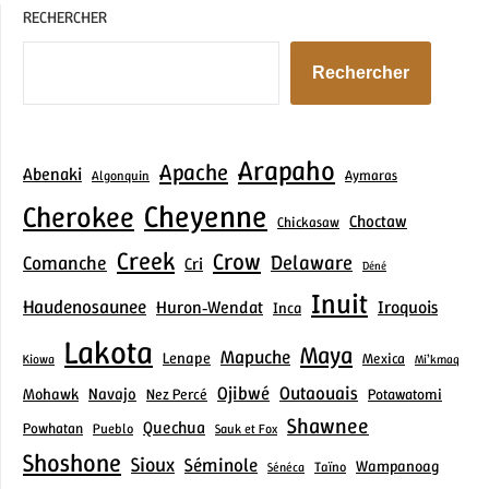
RECHERCHER
Rechercher
Arapaho
Apache
Abenaki
Aymaras
Algonquin
Cheyenne
Cherokee
Choctaw
Chickasaw
Creek
Crow
Delaware
Comanche
Cri
Déné
Inuit
Haudenosaunee
Iroquois
Huron‑Wendat
Inca
Lakota
Maya
Mapuche
Lenape
Mexica
Kiowa
Mi’kmaq
Outaouais
Ojibwé
Mohawk
Navajo
Nez Percé
Potawatomi
Shawnee
Quechua
Powhatan
Pueblo
Sauk et Fox
Shoshone
Sioux
Séminole
Wampanoag
Taïno
Sénéca