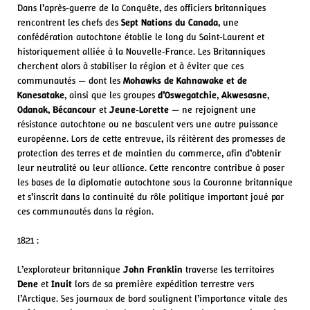
Dans l’après‑guerre de la Conquête, des officiers britanniques
rencontrent les chefs des
Sept Nations du Canada
, une
confédération autochtone établie le long du Saint‑Laurent et
historiquement alliée à la Nouvelle‑France. Les Britanniques
cherchent alors à stabiliser la région et à éviter que ces
communautés — dont les
Mohawks de Kahnawake et de
Kanesatake
, ainsi que les groupes
d’Oswegatchie
,
Akwesasne
,
Odanak
,
Bécancour
et
Jeune‑Lorette
— ne rejoignent une
résistance autochtone ou ne basculent vers une autre puissance
européenne. Lors de cette entrevue, ils réitèrent des promesses de
protection des terres et de maintien du commerce, afin d’obtenir
leur neutralité ou leur alliance. Cette rencontre contribue à poser
les bases de la diplomatie autochtone sous la Couronne britannique
et s’inscrit dans la continuité du rôle politique important joué par
ces communautés dans la région.
1821 :
L’explorateur britannique
John Franklin
traverse les territoires
Dene
et
Inuit
lors de sa première expédition terrestre vers
l’Arctique. Ses journaux de bord soulignent l’importance vitale des